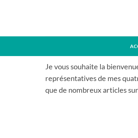
Skip
to
content
AC
Je vous souhaite la bienvenue
représentatives de mes quatr
que de nombreux articles sur