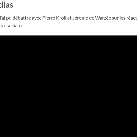
dias
, j’ai pu débattre avec Pierre Kroll et Jérome de Warzée sur les réa
aux sociaux