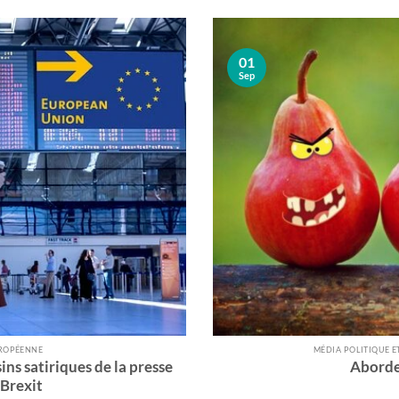
01
Sep
UROPÉENNE
MÉDIA POLITIQUE E
ins satiriques de la presse
Aborder
 Brexit